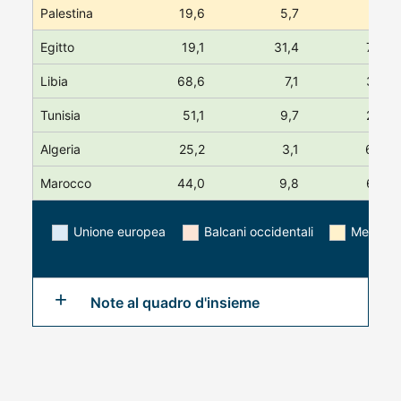
Palestina
19,6
5,7
3,4
Egitto
19,1
31,4
75,6
Libia
68,6
7,1
34,7
Tunisia
51,1
9,7
24,8
Algeria
25,2
3,1
60,4
Marocco
44,0
9,8
62,0
Unione europea
Balcani occidentali
Medio Or
Note al quadro d'insieme