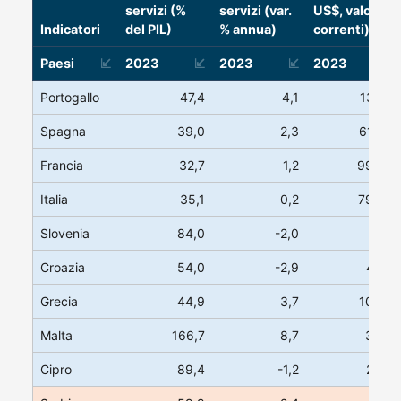
servizi (%
servizi (var.
US$, valori
Indicatori
del PIL)
% annua)
correnti)
Paesi
2023
2023
2023
Portogallo
47,4
4,1
136,2
Spagna
39,0
2,3
615,8
Francia
32,7
1,2
990,5
Italia
35,1
0,2
790,4
Slovenia
84,0
-2,0
57,3
Croazia
54,0
-2,9
44,7
Grecia
44,9
3,7
106,9
Malta
166,7
8,7
34,9
Cipro
89,4
-1,2
28,8