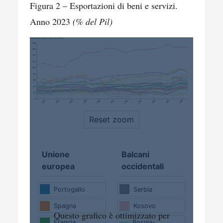
Figura 2 – Esportazioni di beni e servizi.
Anno 2023
(% del Pil)
Esportazioni di beni e servizi (% del PIL)
180
160
140
120
100
80
60
40
20
0
2002
2004
2006
2008
2010
2012
2014
2016
2018
2020
2022
Reset zoom
Unione
Balcani
europea
occidentali
Portogallo
Serbia
Spagna
Kosovo
Questo grafico è ottimizzato per
Bosnia-
Francia