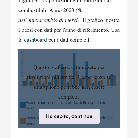
combustibili. Anno 2023
(%
dell’interscambio di merci)
. Il grafico mostra
i paesi con dati per l'anno di riferimento. Usa
la
dashboard
per i dati completi.
50
45
40
35
Questo grafico è ottimizzato per
30
25
20
risoluzioni più ampie. L'esperienza su
15
10
5
smartphone potrebbe non essere
0
Portogallo
Spagna
Francia
Italia
Slovenia
Croazia
Grecia
Malta
Cipro
Bosnia-Erzegovina
Montenegro
Macedonia del Nord
Turchia
Israele
Egitto
completa.
Esportazioni di combustibili (% delle esportazioni di
merci)
Ho capito, continua
Importazioni di combustibili (% delle importazioni di
merci)