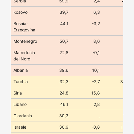
Serbia
59,9
2,4
45,0
Kosovo
39,7
6,3
4,1
Bosnia-
44,1
-3,2
11,9
Erzegovina
Montenegro
50,7
8,6
3,8
Macedonia
72,8
-0,1
10,7
del Nord
Albania
39,6
10,1
9,1
Turchia
32,3
-2,7
357,5
Siria
24,8
15,8
2,2
Libano
46,1
2,8
8,3
Giordania
30,3
..
14,0
Israele
30,9
-0,8
157,4