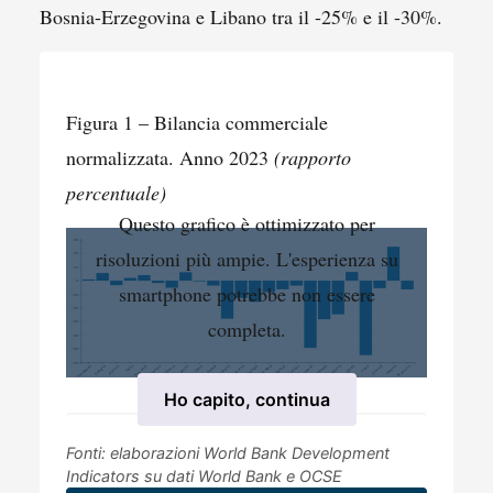
Bosnia-Erzegovina e Libano tra il -25% e il -30%.
Figura 1 – Bilancia commerciale
normalizzata. Anno 2023
(rapporto
percentuale)
Questo grafico è ottimizzato per
30
risoluzioni più ampie. L'esperienza su
20
10
0
smartphone potrebbe non essere
−10
−20
completa.
−30
−40
−50
−60
Portogallo
Spagna
Francia
Italia
Slovenia
Croazia
Grecia
Malta
Cipro
Serbia
Bosnia-Erzegovina
Kosovo
Montenegro
Macedonia del Nord
Albania
Turchia
Libano
Israele
Palestina
Egitto
Libia
Tunisia
Algeria
Marocco
Ho capito, continua
Fonti: elaborazioni World Bank Development
Indicators su dati World Bank e OCSE