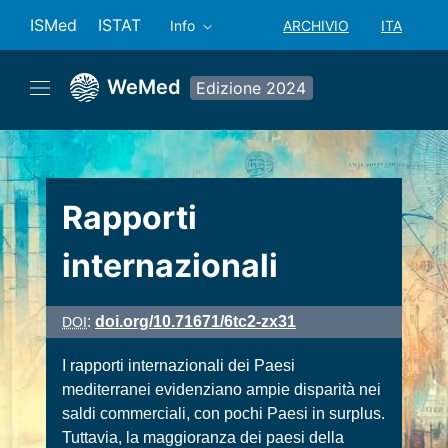
ISMed
ISTAT
ARCHIVIO
ITA
Info
SELEZIONE ANNO: ANN
SELEZION
WeMed
Edizione 2024
Rapporti
internazionali
:
doi.org/10.71671/6tc2-zx31
DOI
I rapporti internazionali dei Paesi
mediterranei evidenziano ampie disparità nei
saldi commerciali, con pochi Paesi in surplus.
Tuttavia, la maggioranza dei paesi della