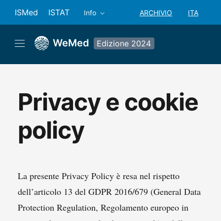
ISMed
ISTAT
ARCHIVIO
ITA
Info
SELEZIONE ANNO: ANN
SELEZION
WeMed
Edizione 2024
Privacy e cookie
policy
La presente Privacy Policy è resa nel rispetto
dell’articolo 13 del GDPR 2016/679 (General Data
Protection Regulation, Regolamento europeo in