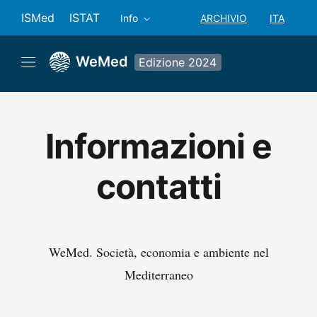
ISMed
ISTAT
ARCHIVIO
ITA
Info
SELEZIONE ANNO: ANN
SELEZION
WeMed
Edizione 2024
Informazioni e
contatti
WeMed. Società, economia e ambiente nel
Mediterraneo