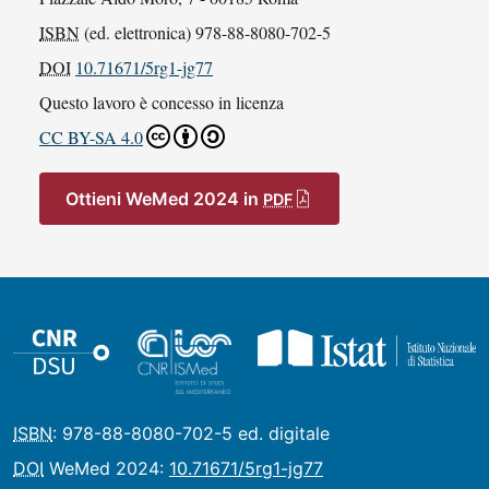
ISBN
(ed. elettronica) 978-88-8080-702-5
DOI
10.71671/5rg1-jg77
Questo lavoro è concesso in licenza
CC BY-SA 4.0
Ottieni WeMed 2024 in
PDF
ISBN
: 978-88-8080-702-5 ed. digitale
DOI
WeMed 2024:
10.71671/5rg1-jg77